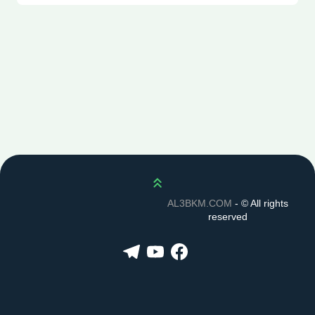
Scroll up
AL3BKM.COM
- ©
All rights
reserved