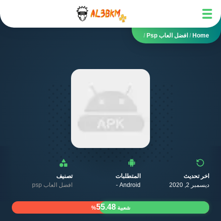
Home
/
افضل العاب Psp
/
اخر تحديث
المتطلبات
تصنيف
ديسمبر 2, 2020
Android -
افضل العاب psp
55.48
شعبية
%