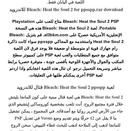
اللعبة في اليابان فقط.
Bleach: Heat the Soul 2 for ppsspp.rar download للاندرويد
Bleach: Heat the Soul 2 PSP متاح للعب على Playstation
Portable. لعبة Bleach: Heat the Soul 2 هذه هي النسخة
الإنجليزية الأمريكية حصريًا على al3bkm.com. قم بتنزيل Bleach:
Heat the Soul 2 واستخدمه مع المحاكي ppsspp سواء كانت ذاكرة
رام جهازك قوية او متوسطة او ضعيفة فلا يوجد فرق لان اللعبة
متوافق مع جميع المتطلبات والعب لعبة PSP على كمبيوتر سطح
المكتب والجوال والأجهزة اللوحية بأقصى جودة ، متوفرة حصريا برابط
مباشر وسريعة التحميل نرجو ان تنال هذه اللعبة اعجابكم واذا اردتم
لعبة PSP أخرى يمكنكم طلبها في التعليقات.
لعبة Bleach: Heat the Soul 2 ppsspp قتال للاندرويد
Bleach: Heat the Soul 2 هي لعبة قتال مبنية على كون المانجا بليتش
خلال فترة مجتمع الروح. أنت تلعب بشخصية كوروساكي إيتشيغو الذي
جاء من الأرض لتحرير روكيا مع أصدقائه. في المجموع ، يمكن تشغيل
ما لا يقل عن 12 حرفًا ويتم تقديم وضع Versus في تعديل PSP
للمانجا
اذهب إلى الملاحة اذهب للبحث
غطاء التبييض: سخن الروح