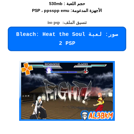
حجم اللعبة : 530mb
الأجهزة المدعومة: PSP ، ppsspp emu
تنسيق الملف: iso psp
صور: لعبة Bleach: Heat the Soul
2 PSP