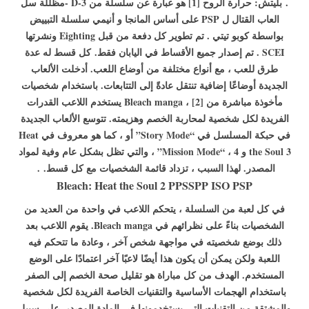
.
بليتش: حرارة الروح [1] هو عبارة عن سلسلة من 3-D -مظللة سل
العاب القتال ل PSP على أساس المانجا و أنيمي سلسلة التبييض
بواسطة كوبو تيتي . تم تطوير كل دفعة من قبل Eighting ونشرتها
SCEI . تم إصدار جميع الأقساط في اليابان فقط.
كل قسط له عدة
طرق للعب ، مع أنواع مختلفة من أوضاع اللعب. أدخلت الألعاب
الجديدة أوضاعًا إضافية تنتقل عادةً إلى التتابعات. باستخدام شخصيات
مأخوذة مباشرة من Bleach manga ، [2] يستخدم اللاعب القدرات
الفريدة لكل شخصية لمحاربة الخصم وهزيمته. تتوسع الألعاب الجديدة
في حبكة المسلسل في “Story Mode” أو ، كما هو معروف في Heat
the Soul 3 و 4 ، “Mission Mode” ، والتي تظل بشكل عام وفية لمواد
المصدر. لهذا السبب ، تزداد قائمة الشخصيات مع كل قسط. .
Bleach: Heat the Soul 2 PPSSPP ISO PSP
في كل لعبة من السلسلة ، يتحكم اللاعب في واحدة من العديد من
الشخصيات بناءً على نظرائهم في Bleach manga. يقوم اللاعب بعد
ذلك بوضع شخصيته في مواجهة شخص آخر ، وعادة ما تتحكم فيه
اللعبة ولكن يمكن أن يكون هذا أيضًا لاعبًا آخر اعتمادًا على الوضع
المستخدم. الهدف من كل مباراة هو تقليل صحة الخصم إلى الصفر
باستخدام الهجمات الأساسية والتقنيات الخاصة الفريدة لكل شخصية
والمشتقة من التقنيات التي يستخدمونها في المادة المصدر. على سبيل