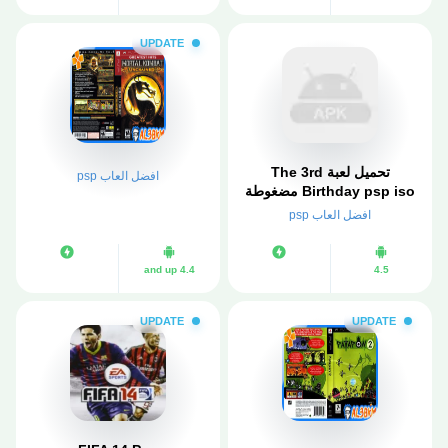
UPDATE
تحميل لعبة The 3rd
افضل العاب psp
Birthday psp iso مضغوطة
لمحاكي ppsspp
افضل العاب psp
4.4 and up
4.5
UPDATE
UPDATE