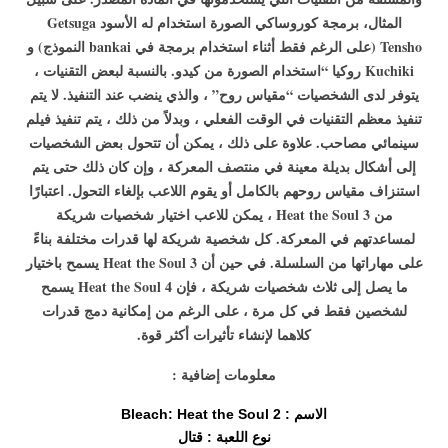
المثال، برمجة كوروساكي الصورة استخدام له الأسود Getsuga
Tensho (على الرغم فقط أثناء استخدام برمجة في bankai النموذج) و
Kuchiki روكيا “استخدام الصورة من كيدو. بالنسبة لبعض التقنيات ،
يتوفر لدى الشخصيات “مقياس روح” ، والذي ينضب عند التنفيذ. لا يتم
تنفيذ معظم التقنيات في الوقت الفعلي ، وبدلاً من ذلك ، يتم تنفيذ فيلم
سينمائي مصاحب. علاوة على ذلك ، يمكن أن تتحول بعض الشخصيات
إلى أشكال بديلة معينة في منتصف المعركة ، وإن كان ذلك حتى يتم
استنزاف مقياس روحهم بالكامل أو يقوم اللاعب بإلغاء التحول. اعتبارًا
من Heat the Soul 3 ، يمكن للاعب اختيار شخصيات شريكة
لمساعدتهم في المعركة. كل شخصية شريكة لها قدرات مختلفة بناءً
على مهاراتها من السلسلة. في حين أن Heat the Soul 3 يسمح باختيار
ما يصل إلى ثلاث شخصيات شريكة ، فإن Heat the Soul 4 يسمح
لشخصين فقط في كل مرة ، على الرغم من إمكانية دمج قدرات
كلاهما لإنشاء تأثيرات أكثر قوة.
معلومات إضافية :
الاسم : Bleach: Heat the Soul 2
نوع اللعبة : قتال