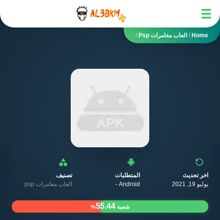
Home
/
العاب مغامرات Psp
/
اخر تحديث
المتطلبات
تصنيف
يوليو 19, 2021
Android -
العاب مغامرات psp
55.44
شعبية
%