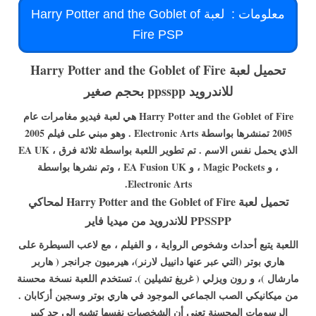
معلومات :
لعبة Harry Potter and the Goblet of
Fire PSP
تحميل لعبة Harry Potter and the Goblet of Fire
للاندرويد ppsspp بحجم صغير
Harry Potter and the Goblet of Fire هي لعبة فيديو مغامرات عام
2005 تمنشرها بواسطة Electronic Arts . وهو مبني على فيلم 2005
الذي يحمل نفس الاسم . تم تطوير اللعبة بواسطة ثلاثة فرق ، EA UK
، و Magic Pockets ، و EA Fusion UK ، وتم نشرها بواسطة
.
Electronic Arts
تحميل لعبة Harry Potter and the Goblet of Fire لمحاكي
PPSSPP للاندرويد من ميديا فاير
اللعبة يتبع أحداث وشخوص الرواية ، و الفيلم ، مع لاعب السيطرة على
هاري بوتر (التي عبر عنها دانييل لارنر)، هيرميون جرانجر ( هاربر
مارشال )، و رون ويزلي ( غريغ تشيلين ). تستخدم اللعبة نسخة محسنة
من ميكانيكي الصب الجماعي الموجود في هاري بوتر وسجين أزكابان .
الرسومات المحسنة تعني أن الشخصيات نفسها تشبه إلى حد كبير