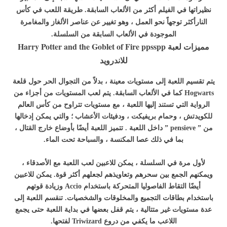
نظيراتها في الفيلم أكثر من الألعاب السابقة. طريقة اللعب في كأس
النارأكثر توجهاً نحو العمل ، وهو تغيير عن عناصر الألغاز والمغامرة
الموجودة في الألعاب السابقة من السلسلة.
مميزات لعبة Harry Potter and the Goblet of Fire ppsspp
للاندرويد
يتم تقسيم اللعبة إلى مستويات معينة ، بدلاً من التجوال الحر حول قلعة
Hogwarts كما في الألعاب السابقة. يتم لعب المستويات من أجزاء من
الرواية التي تستند إليها اللعبة ، مع مستويات تتراوح من كأس العالم
للكويدتش ، وحمام بريفيكت ، ودفيئات الأعشاب ؛ والتي يمكن إدخالها
من ” pensieve ” داخل اللعبة . تتميز اللعبة أيضًا بأوضاع خارج القتال ،
بما في ذلك عصا المكنسة ، والسباحة تحت الماء.
لأول مرة في السلسلة ، يمكن للاعبين لعب اللعبة مع الأصدقاء ،
ويمكنهم الجمع بين سحرهم وتعاويذهم لجعلهم أكثر قوة. يمكن للاعبين
أيضًا التقاط الفاصوليا المتحركة باستخدام Accio وزيادة قوتهم
باستخدام بطاقات التجميع والمخلوقات والشخصيات. تنقسم اللعبة إلى
عدة مستويات غير متتالية ، يتم قفل بعضها في بداية اللعبة حتى يجمع
اللاعب ما يكفي من دروع Triwizard لفتحها.