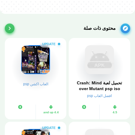
محتوى ذات صلة
UPDATE
تحميل لعبة Crash: Mind
العاب اكشن psp
over Mutant psp iso
مضغوطة لمحاكي ppsspp
افضل العاب psp
4.4 and up
4.5
UPDATE