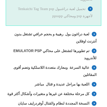
تحميل لعبة دراغنبول Tenkaichi Tag Team psp
لأجهزة psp ومحاكي ppsspp
لعبة دراغون بول رهيبة و بحجم خرافي تشتغل بدون
أنترنت اوفلاين
تم تطویرھا لتشتغل على محاكي EMULATOR PSP
للأندروید
عالية السرعة ومعارك متعددة اللاسلكية وتضم أقوى
المقاتلين
اللعبة بها مراحل عديدة و قتال مباشر
كل مرحلة مختلفة عن غيرها و متغيرات وأشكال أكثر قوة
النسخة المجددة لنظام والقتال أوفردرايف سايان