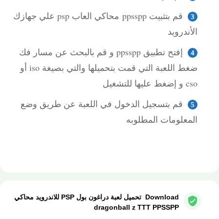
قم بتثبيت ppsspp محاكي العاب psp علي جهازك
الأندرويد
إفتح تطبيق ppsspp و قم بالبحث عن مسار فك
ضغط اللعبة التي قمت بتحميلها والتي بصيغة iso أو
cso و إضغط عليها للتشغيل
قم بتسجيل الدخول في اللعبة عن طريق وضع
المعلومات المطلوبه
تحميل لعبة Tenkaichi Tag Team psp لأجهزة psp ومحاكي
ppsspp
Download تحميل لعبة دراغون بول PSP للاندرويد محاكي
dragonball z TTT PPSSPP