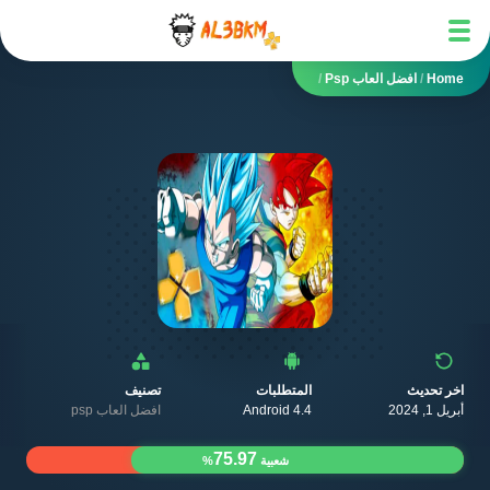
Home
/
افضل العاب Psp
/
اخر تحديث
المتطلبات
تصنيف
أبريل 1, 2024
Android 4.4
افضل العاب psp
75.97
شعبية
%