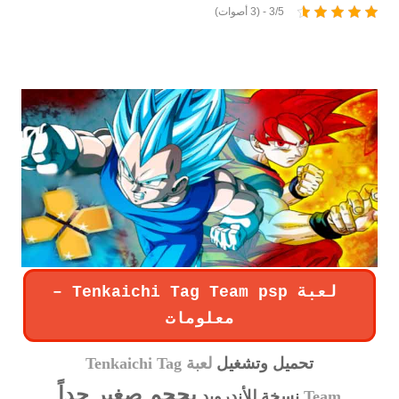
3/5 - (3 أصوات)
تحميل لعبة دراغون بول 2019 dragon ball Z لمحاكي
PSP للاندرويد بحجم صغير 300 ميغا
لعبة Tenkaichi Tag Team psp –
معلومات
تحميل وتشغيل
لعبة Tenkaichi Tag
بحجم صغير جداً
Team
نسخة
للأندروید