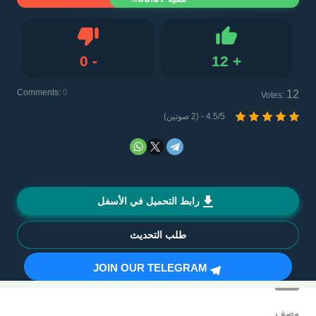
0
-
12
+
Dislike
Like
Comments:
0
12
Votes:
4.5/5 - (2 صوتين)
رابط التحميل في الأسفل
طلب التحديث
JOIN OUR TELEGRAM
وصف