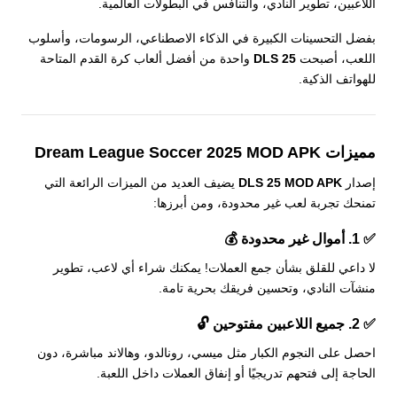
اللاعبين، تطوير النادي، والتنافس في البطولات العالمية.
بفضل التحسينات الكبيرة في الذكاء الاصطناعي، الرسومات، وأسلوب
اللعب، أصبحت
DLS 25
واحدة من أفضل ألعاب كرة القدم المتاحة
للهواتف الذكية.
مميزات Dream League Soccer 2025 MOD APK
إصدار
DLS 25 MOD APK
يضيف العديد من الميزات الرائعة التي
تمنحك تجربة لعب غير محدودة، ومن أبرزها:
✅
1. أموال غير محدودة
💰
لا داعي للقلق بشأن جمع العملات! يمكنك شراء أي لاعب، تطوير
منشآت النادي، وتحسين فريقك بحرية تامة.
✅
2. جميع اللاعبين مفتوحين
🔓
احصل على النجوم الكبار مثل ميسي، رونالدو، وهالاند مباشرة، دون
الحاجة إلى فتحهم تدريجيًا أو إنفاق العملات داخل اللعبة.