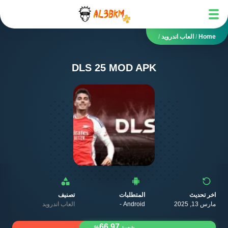
Home
/
العاب اندرويد
/
DLS 25 MOD APK
اخر تحديث
المتطلبات
تصنيف
مارس 13, 2025
Android -
العاب اندرويد
66.97
شعبية
%