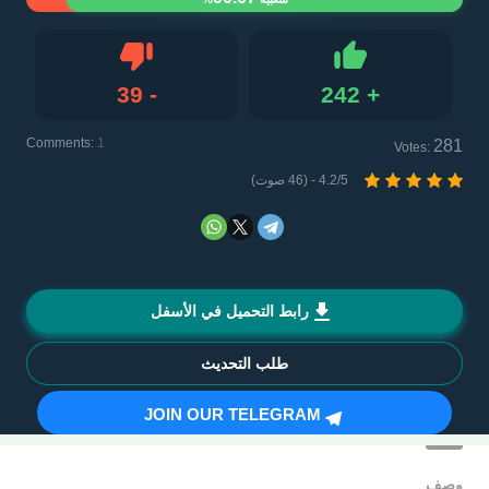
39
-
242
+
Dislike
Like
Comments:
1
281
Votes:
4.2/5 - (46 صوت)
رابط التحميل في الأسفل
طلب التحديث
JOIN OUR TELEGRAM
وصف