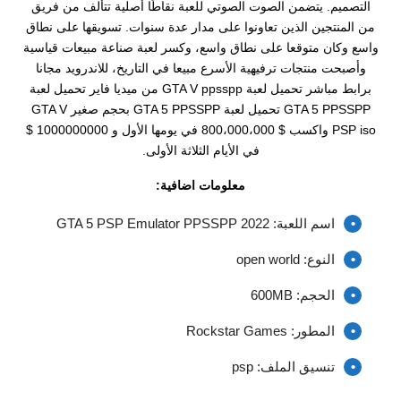
التصميم. يتضمن الصوت الصوتي للعبة نقاطًا أصلية تتألف من فريق
من المنتجين الذين تعاونوا على مدار عدة سنوات. تسويقها على نطاق
واسع وكان متوقعا على نطاق واسع، وكسر لعبة صناعة مبيعات قياسية
وأصبحت منتجات ترفيهية الأسرع مبيعا في التاريخ، للاندرويد مجانا
برابط مباشر تحميل لعبة GTA V ppsspp من ميديا فاير تحميل لعبة
GTA 5 PPSSPP تحميل لعبة GTA 5 PPSSPP بحجم صغير GTA V
PSP iso واكسب $ 800،000،000 في يومها الأول و 1000000000 $
في الأيام الثلاثة الأولى.
معلومات اضافية:
اسم اللعبة: 2022 GTA 5 PSP Emulator PPSSPP
النوع: open world
الحجم: 600MB
المطور: Rockstar Games
تنسيق الملف: psp