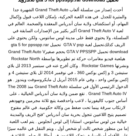
ﺃﺣﺪﺙ ﺇﺻﺪﺍﺭ ﻣﻦ ﺳﻠﺴﻠﺔ ﺃﻟﻌﺎﺏ Grand Theft Auto ﺍﻟﺸﻬﻴﺮﺓ ﺟﺪﺍ
ﻭﺍﻟﻤﺜﻴﺮﺓ ﻟﻠﺠﺪﻝ. ﻓﻲ ﻫﺬﻩ ﺍﻟﻠﻌﺒﺔ ﺍﻟﺤﺮﻛﻴﺔ، ﺑﺈﻣﻜﺎﻥ ﺍﻟﻼﻋﺐ ﻗﺒﻮﻝ ﻭﺇﻛﻤﺎﻝ
ﺍﻟﻤﻬﺎﻡ، ﺃﻭ ﺍﺳﺘﻜﺸﺎﻑ ﻭﻻﻳﺔ ﺳﺎﻥ ﺃﻧﺪﺭﻳﺎﺱ ﺍﻟﻤﻌﻘﺪﺓ ﻭﺍﻟﻀﺨﻤﺔ. ﺍﻟﻌﺎﻟﻢ ﻓﻲ
ﻟﻌﺒﺔ Grand Theft Auto V ﺃﻛﺒﺮ ﺑﻜﺜﻴﺮ ﻣﻦ ﺍﻹﺻﺪﺍﺭﺍﺕ ﺍﻟﺴﺎﺑﻘﺔ ﻓﻲ
ﺍﻟﺴﻠﺴﻠﺔ، ﻭﻻ ﻳﺤﺘﻮﻱ ﻓﻘﻂ ﻋﻠﻰ ﻣﺪﻳﻨﺔ ﻟﻮﺱ ﺳﺎﻧﺘﻮﺱ، ﻭﻟﻜﻦ ﻳﺤﺘﻮﻱ ﻋﻠﻰ
ﺍﻟﺮﻳﻒ ﻛﺬﻟﻚتحميل لعبة GTA V psp تحميل gta 5 for ppsspp.rar
download تحميل GTA V PPSSPP بحجم صغيرGrand Theft Auto V
هيلعبة فيديو مغامرات حركة تم تطويرها بواسطة Rockstar North
ونشرتها Rockstar Games . وكان أفرج عنه في سبتمبر 2013 لل بلاي
ستيشن 3 و إكس بوكس 360 ، في نوفمبر 2014 لل بلاي ستيشن 4 و
إكس بوكس واحد ، وفي عام 2015 أبريل ل مايكروسوفت ويندوز . هو
الدخول الرئيسي الأول في سلسلة Grand Theft Auto منذ 2008 The
Grand Theft Auto IV . تقع ضمن ولاية سان أندرياس الخيالية ، على
أساس جنوب كاليفورنيا ، لاعب واحدقصة يتبع ثلاثة مجرمين وجهودهم
لارتكاب سرقة بينما تحت ضغط من وكالة حكومية. في عالم مفتوح
تصميم يتيح اللاعبين تتجول بحرية سان أندرياس “فتح الريف والمدينة
خيالية من لوس سانتوس، استنادا إلى لوس أنجلوس . يتم لعب اللعبة
إما من منظور شخص ثالث أو شخص أول ، ويتم التنقل في عالمه سيرًا
على الأقدام أو بالسيارة. يتحكم اللاعبون في أبطال الرصاص الثلاثة في