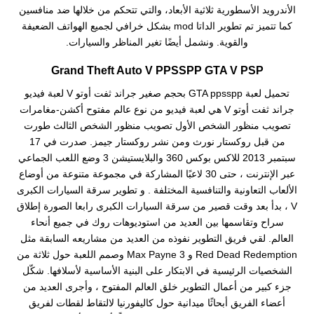
الأندرويد الأسطورية ثلاثية الأبعاد، والتي تتحكم من خلالها ضد منافسين
كما تتميز تم تطوير الداتا mod بشكل خرافي لجميع الهواتف الضعيفة
والقوية. ونشمل أيضًا تغير المناظر والسيارات.
Grand Theft Auto V PPSSPP GTA V PSP
تحميل لعبة GTA ppsspp بحجم صغير جراند ثفت أوتو V لعبة فيديو
جراند ثفت أوتو V هي لعبة فيديو من نوع عالم مفتوح أكشن-مغامرات
تصويب منظور الشخص الأول تصويب منظور الشخص الثالث طورت
من قبل روكستار نورث ومن نشر روكستار جيمز. صدرت في 17
سبتمبر 2013 للاكس بوكس 360 والبلايستيشن 3 وضع اللعب الجماعي
عبر الإنترنت ، حتى 30 لاعبًا المشاركة في مجموعة متنوعة من أوضاع
الألعاب التعاونية والتنافسية المختلفة . و تطوير سرقة السيارات الكبرى
V ، بدأ بعد وقت قصير من سرقة السيارات الكبرى رابعا الصورة إطلاق
سراح وتقاسمها بين العديد من استوديوهات روك في جميع أنحاء
العالم. لقي فريق التطوير نفوذه من العديد من مشاريعه السابقة مثل
Red Dead Redemption و Max Payne 3 وصمم اللعبة حول ثلاثة من
الشخصيات الرئيسية في الابتكار على البنية الأساسية لأسلافها. شكّل
جزء كبير من أعمال التطوير خلق العالم المفتوح ، وأجرى العديد من
أعضاء الفريق أبحاثًا ميدانية حول كاليفورنيا لالتقاط لقطات لفريق