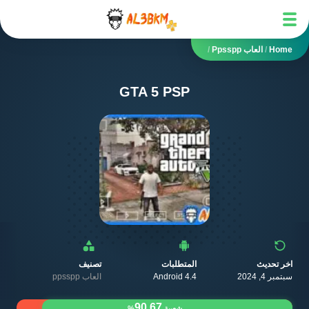
Home
/
العاب Ppsspp
/
GTA 5 PSP
اخر تحديث
المتطلبات
تصنيف
سبتمبر 4, 2024
Android 4.4
العاب ppsspp
90.67
شعبية
%