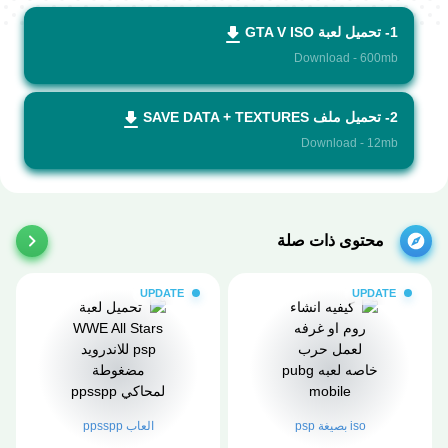
1- تحميل لعبة GTA V ISO
Download - 600mb
2- تحميل ملف SAVE DATA + TEXTURES
Download - 12mb
محتوى ذات صلة
UPDATE
UPDATE
iso بصيغة psp
العاب ppsspp