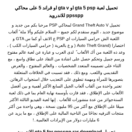
تحميل لعبة gta 5 psp او gta v او قراند 5 على محاكي
ppsspp للاندرويد
تحميل Grand Theft Auto V لمحاكي PSP مرحبا بكم من جديد و
موضوع جديد ، اليوم سنقدم لكم جميع – السلام عليكم وألا ملة ً ألعاب
اللعبة الش حرامي السيارات اي PSP ع الاتف أو كما س GTA و
اختصارا (Auto Theft Grand ( و ع بالعرية ( حرامي السيارات الكب ) ،
وعد ذه اللعبة من أك الألعاب ً لدى العرب و عبارة عن لعبة عالم مفتوح
ورسم جميل وتحكم حصل على اشادة من النقاد على نطاق واسع ، مع
الثناء على تصميمه المتعدد الشخصيات ، والعالم المفتوح ، والعرض
التقديمي واللعب. ومع ذلك ، فقد تسببت في الخلافات المتعلقة
بتصويرها للمرأة ومهمة تنطوي على التعذيب خلال استجواب الرهائن.
تعتبر واحدة من ألقاب ألعاب الجيل السابع الأكثر أهمية و بين أفضل
الألعاب على الإطلاق ، فقد فازت بأوسمة نهاية العام بما في ذلك لعبة
السنةجوائز من عدة منشورات للألعاب . إنها لعبة الفيديو الثالثة الأكثر
مبيعًا على الإطلاق مع أكثر من 95 مليون نسخة ، وهي واحدة من أكثر
منتجات الترفيه نجاحًا من الناحية المالية على الإطلاق ، مع ما يزيد عن
6 مليارات دولار من الإيرادات العالمية..!
تحميل gta 5 for ppsspp.rar download للاندرويد