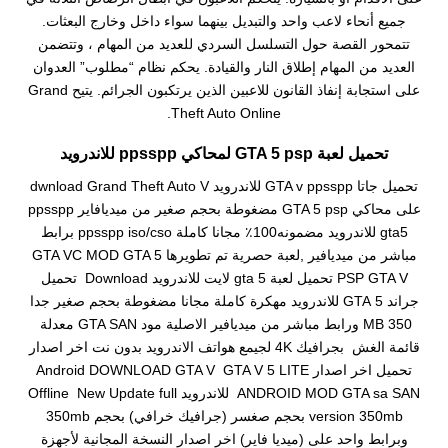
جميع أنحاء لاعب واحد والتبديل بينهما سواء داخل وخارج البعثات.
تتمحور القصة حول التسلسل السردي للعديد من المهام ، وتتضمن
العديد من المهام إطلاق النار والقيادة. يحكم نظام “مطلوب” العدوان
على استجابة إنفاذ القانون للاعبين الذين يرتكبون الجرائم. يتيح Grand
Theft Auto Online.
تحميل لعبة GTA 5 psp لمحاكي ppsspp للاندرويد
تحميل جاتا GTA v ppsspp للاندرويد dwnload Grand Theft Auto V
على محاكي GTA 5 psp مضغوطة بحجم صغير من ميديافاير ppsspp
gta5 للاندرويد مضمونه100٪ مجانا كاملة ppsspp iso/cso برابط
مباشر من ميديافير ,لعبة حصرية تم تطويرها GTA VC MOD GTA 5
PSP GTA V تحميل لعبة gta 5 لايت للاندرويد Download تحميل
جراند 5 GTA للاندرويد مهكرة كاملة مجانا مضغوطة بحجم صغير جدا
350 MB ورابط مباشر من ميديافير الاصلية مود GTA SAN معدلة
قائمة الغش بجرافيك 4K لجيمع هواتف الاندرويد بدون نت اخر اصدار
تحميل اخر اصدار Android DOWNLOAD GTA V GTA V 5 LITE
ANDROID MOD GTA sa SAN للاندرويد Offline New Update full
version 350mb بحجم صغسر (جرافيك خرافي) بحجم 350mb
وبرابط واحد على (ميديا فاير) اخر اصدار النسخة المجانية لأجهزة