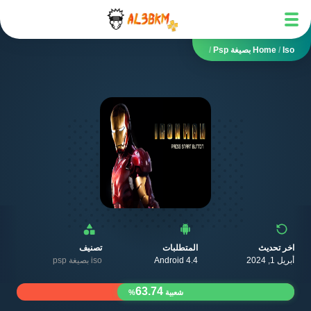
Iso بصيغة Psp
/
Home
/
اخر تحديث
المتطلبات
تصنيف
أبريل 1, 2024
Android 4.4
iso بصيغة psp
63.74
شعبية
%