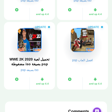
iso بصيغة psp
iso بصيغة psp
4.4 and up
4.4 and up
UPDATE
UPDATE
تحميل لعبة WWE 2K 2020
افضل العاب psp
psp بصيغة iso مضغوطة
بحجم صغير mediafire
iso بصيغة psp
4.4 and up
4.4 and up
Comments