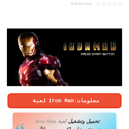
Rate this post
تحميل لعبة Iron Man لأجهزة psp ومحاكي ppsspp
لعبة Iron Man:معلومات
ت
حميل وتشغيل
لعبة Iron Man