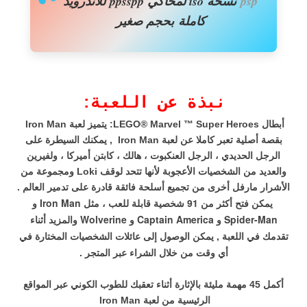
psp
نسخة iso لمحاكي ppsspp
للأندروید
كاملة
بحجم صغير
نبذة عن اللعبة:
أبطال LEGO® Marvel ™ Super Heroes: يتميز لعبة Iron Man
بقصة أصلية تعبر كاملا عن لعبة Iron Man , يمكنك السيطرة على
الرجل الحديدي ، الرجل العنكبوت ، هالك ، كابتن أميركا ، ولفيرين
والعديد من الشخصيات الأعجوبة لأنها تتحد لوقف Loki ومجموعة من
الأشرار مارفل أخرى من تجميع أسلحة فائقة قادرة على تدمير العالم .
يمكن فتح أكثر من 91 شخصية قابلة للعب ، مثل Iron Man و
Spider-Man و Captain America و Wolverine والمزيد أثناء
تقدمك في اللعبة , يمكن الوصول إلى عائلات الشخصيات المختارة في
أي وقت من خلال الشراء عبر المتجر .
أكمل 45 مهمة مليئة بالإثارة أثناء تعقبك للطوب الكوني عبر المواقع
الرئيسية من
لعبة Iron Man