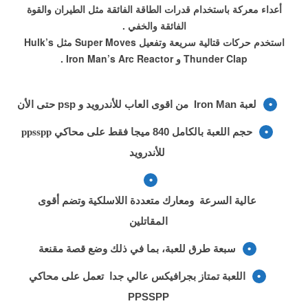
أعداء معركة باستخدام قدرات الطاقة الفائقة مثل الطيران والقوة
الفائقة والخفي .
استخدم حركات قتالية سريعة وتفعيل Super Moves مثل Hulk’s
Thunder Clap و Iron Man’s Arc Reactor .
لعبة Iron Man من اقوى العاب للأندروید و psp حتى الأن
حجم اللعبة بالكامل 840 ميجا فقط
على محاكي ppsspp
للأندروید
عالية السرعة ومعارك متعددة اللاسلكية وتضم أقوى
المقاتلين
سبعة طرق للعبة، بما في ذلك وضع قصة مقنعة
اللعبة تمتاز بجرافيكس عالي جدا تعمل على محاكي
PPSSPP