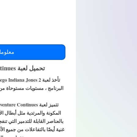
معلوما
تحميل لعبة Lego Indiana Jones 2 The Adventure Continues للاندرويد ppsspp بحجم صغير
البرنامج ، مستويات مستوحاة من Raiders of the Lost Ark و Temple of Doom و The Last Crusade و dom of the Crystal Skull
المكونة والمرتدية مثل أبطال ا
بالعناصر القابلة للتدمير التي تن
غنية أيضًا بالتفاعلات من جميع الأ