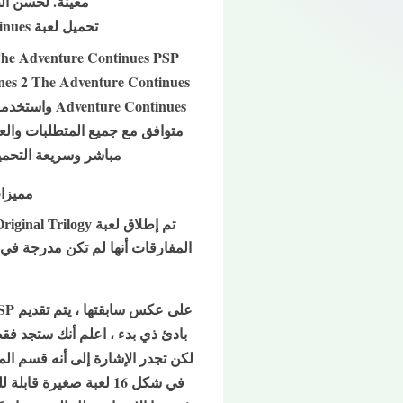
معينة. لحسن الح
تحميل لعبة Lego Indiana Jones 2 The Adventure Continues لمحاكي PPSSPP للاندرويد من ميديا فاير
مباشر وسريعة التحميل نرجو ان تن
مميزات لعبة ure Continues ppsspp
المفارقات أنها لم تكن مدرجة في ا
بادئ ذي بدء ، اعلم أنك ستجد فقط
لكن تجدر الإشارة إلى أنه قسم الم