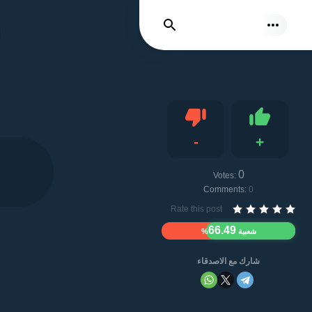
نتائج بحث
-
+
Dislike
Like
0
Votes:
Comments:
0
Rate this post
66.49
شعبية
%