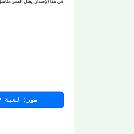
في هذا الإصدار. يظل العمر مناس
صور: لعبة Lego Indiana Jones 2 The Adventure Continues PSP