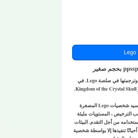
تأخذ لعبة Lego Indiana Jones 2 الحركة / منصة لـ PSP المغامرات السينمائية الأربعة للمغامر الشهير وترجمتها في صلصة Lego. في
تتميز لعبة Lego Indiana Jones 2: The Adventure Continues باللعبعلى غرار سابقتها. نقوم دائمًا بتجسيد شخصيات Lego المصغرة
لب الترخيص ، المستويات مليئة
استخدامه من أجل التقدم. البيئات
أحيانًا تنفيذها إلا بواسطة شخصية