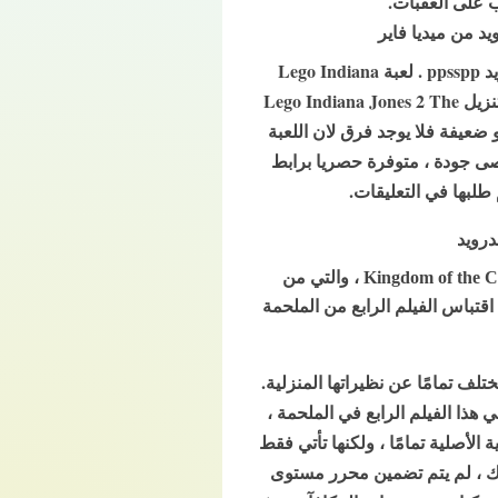
ب على العقبات.
Lego Indiana Jones 2 The Adventure Continues PSP متاح للعب على Playstation Portable للاندرويد ppsspp . لعبة Lego Indiana
Jones 2 The Adventure Continues هذه هي النسخة الإنجليزية الأمريكية حصريًا على al3bkm.com قم بتنزيل Lego Indiana Jones 2 The
 قوية او متوسطة او ضعيفة فلا يوجد فرق لان اللعبة
زة اللوحية بأقصى جودة ، متوفرة حصريا برابط
تم إطلاق لعبة Lego Indiana Jones: The Original Trilogy بمناسبة الإصدار المسرحي لـ Kingdom of the Crystal Skull ، والتي من
اقتباس الفيلم الرابع من الملحمة
Lego Indiana Jones 2: The Adventure Continues  في إصدار مختلف تمامًا عن نظيراتها المنزلية.
هذا الفيلم الرابع في الملحمة ،
لأصلية تمامًا ، ولكنها تأتي فقط
م Indiana Jones الأربعة. ما هو أكثر من ذلك ، لم يتم تضمين محرر مستوى