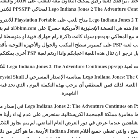
ظ ، يرافقك دائمًا رفيق يمكنك التعاون معه للتغلب على الألغاز والتغل
Adventure Continues واستخدمه مع المحاكي ppsspp سواء كانت ذاكرة رام جهازك
متوافق مع جميع المتطلبات والعب لعبة PSP على كمبيوتر سطح المكتب والجوال والأجه
ال هذه اللعبة اعجابكم واذا اردتم لعبة PSP أخرى يمكنكم طلبها في التعليقات.
Lego Indiana Jones 2 The Advent للاندرويد
للعبة. لذلك فمن المنطقي أن نرحب بهذه التكملة اليوم ، الذي نجد فيه 
الشهيرة.
على عكس سابقتها ، يتم تقديم on PSP
 مغامرة مملكة الجمجمة الكريستالية. سنحرص على عدم إبداء رأينا في 
شاهدين عندما عرض في دور العرض العام الماضي. لم يتم تجاوز الثلاثية ا
في شكل 16 لعبة صغيرة قابلة للفتح ، والتي تغطي جميع أفلا