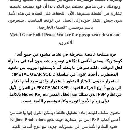
ومع ذلك ، في مناطق مختلفة من البلاد ، بدا أن قوة مسلحة غامضة
تشارك في أنشطة مشبوهة. الآن ، للحفاظ على السلام في هذه الأمة
بدون جيش ، ينتقل جنوده إلى العمل. في الوقت المناسب ، سيعرفون
باسم مؤسسي “السماء الخارجية.
Metal Gear Solid Peace Walker for ppsspp.rar download
للاندرويد
قوة مسلحة غامضة منخرطة في نشاط مشبوه في جميع أنحاء
كوستاريكا. يمضي الأفعى قدمًا في توسيع جيشه بدون أمة في محاولة
لحل الموقف ، لكنه سرعان ما يتعلم أنه لا يستطيع الهروب من ماضيه
المضطرب
. أحدث عنوان في سلسلة METAL GEAR SOLID!:
استمرار حقيقي للامتياز المتطور باستمرار والذي صمد أمام اختبار
الزمن وبدأ نوع الحركة الخفية ، PEACE WALKER هو العنوان الأول
في نظام PSP الذي يمتلك فيه العقل المدبر Hideo Kojima بالكامل
تولى زمام الأمور لتوجيه وكتابة وتصميم اللعبة بنفسه.
محتوى مكثف لقيمة إعادة تشغيل هائلة!: يمكن القول إنها واحدة من
أعمق ألعاب PSP التي تم إصدارها حيث تدفع Kojima Productions
حدود النظام الأساسي إلى مستويات جديدة مع مزج أنماط اللعبة