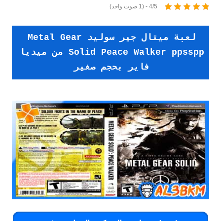
4/5 - (1 صوت واحد)
لعبة ميتال جير سوليد Metal Gear
Solid Peace Walker ppsspp من ميديا
فاير بحجم صغير