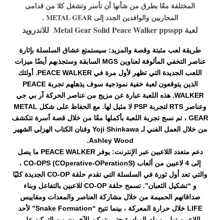
المختلفة معًا بطرق من شأنها أن تأسر وتشغل كلا من قدامى
المحاربين والوافدين الجدد إلى METAL GEAR .
لعبة Metal Gear Solid Peace Walker ppsspp للاندرويد
طريقة لعب مثبتة وقصة والمزيد: سيستمتع عشاق السلسلة بإثارة
عناصر التخفي المألوفة لعناوين MGS السابقة وستجذبهم أيضًا ميزات
اللعب الجديدة التي تظهر لأول مرة في PEACE WALKER. أولئك
الذين يتوقعون لعبة خفية نموذجية سوف يذهلهم تجربة PEACE
WALKER. هذه اللعبة عبارة عن مزيج من عناصر الحركة آر بي جي
وعناصر RTS لتجربة PSP لا مثيل لها. مع الحفاظ على شكل METAL
GEAR ، تم نسج تجربة اللعبة بأكملها معًا من خلال قصة آسرة تتكشف
من خلال العمل الفني لـ Yoji Shinkawa وفنان الكتاب الهزلي الشهير
Ashley Wood.
دعم متعدد اللاعبين عبر الإنترنت: يوفر PEACE WALKER ما يصل
إلى 4 لاعبين من ألعاب CO-OPS (COperative-OPerationS) ،
والتي تعد أول ثورة في السلسلة التي تقدم حلقة CO-OP الجديدة كليًا
و “تشكيل الثعبان”. تسمح حلقة CO-OP للاعبين بالتفاعل وبناء
صداقاتهم الحميمة من خلال مشاركة العناصر والمعدات ومقاييس
LIFE خلال حرارة المعركة ، بينما تتيح “Snake Formation” لأحد
اللاعبين تولي زمام المبادرة حتى يتمكن الآخرون من التركيز على