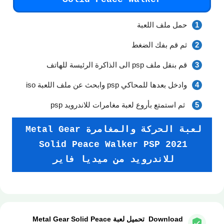
حمل ملف اللعبة
ثم قم بفك الضغط
قم بنقل ملف psp الى الذاكرة الرئيسة للهاتف
وادخل بعدها للمحاكي psp وابحث عن ملف اللعبة iso
ثم استمتع بأروع لعبة مغامرات للاندرويد psp
لعبة الحركة والمغامرة Metal Gear
Solid Peace Walker PSP 2021
للاندرويد من ميديا فاير
Download تحميل لعبة Metal Gear Solid Peace