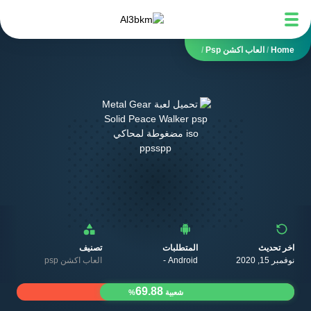
Home
/
العاب اكشن Psp
/
اخر تحديث
المتطلبات
تصنيف
نوفمبر 15, 2020
Android -
العاب اكشن psp
69.88
شعبية
%