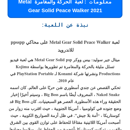
: لعبة الحركة والمغامرة Metal
معلومات
Gear Solid Peace Walker 2021
نبذة عن اللعبة:
لعبة Metal Gear Solid Peace Walker على محاكي ppsspp
للاندرويد
ميتال جير سوليد: بيس ووكر Metal Gear Solid psp
هي لعبة فيديو
تسلل مليئة بالحركة والمغامرة تم تطويرها بواسطة Kojima
Productions ونشرتها شركة Konami لـ PlayStation Portable في
عام 2010.
تحكي القصص عن جندي أسطوري شن حربًا على العالم. كان اسمه
Naked Snake ، المعروف أيضًا باسم Big Boss ، وسيتم أخيرًا إخبار
الحقيقة وراء هذه الأسطورة. العصر هو السبعينيات. كان Big Boss قد
وضع جنوده في كولومبيا ، أمريكا الجنوبية ، حيث اقترب منه زوار من
كوستاريكا ، “أمة بلا جيش”. في ظل أزمة الصواريخ الكوبية ، حيث
أصبحت أمريكا اللاتينية مفتاحًا للحفاظ على توازن القوى بين الشرق
والغرب ، تمكنت كوستاريكا بأعجوبة من الحفاظ على سلامها وحيادها.