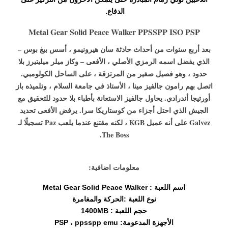
الدفاع.
Metal Gear Solid Peace Walker PPSSPP ISO PSP
بعد أربع سنوات من أحداث حادثة سان هيرونيمو ، أسس بيغ بوس –
الذي يفضل اسمه الرمزي الأصلي ، الأفعى – وكاز ميلر ميليتيرز بلا
حدود ، وهو فصيل صغير من المرتزقة ، على الساحل الكولومبي.
اتصل بهم رامون جالفيز مينا ، الأستاذ في جامعة السلام ، وتلميذه باز
أورتيجا أندرادي. يحاول جالفيز الاستعانة بأطباء بلا حدود للتحقيق مع
الجيش الذي احتل أجزاء من كوستاريكا سرا. يرفض الأفعى تحديد
Galvez على أنه عميل KGB ، لكنه مقتنع عندما يلعب Paz تسجيلًا لـ
The Boss.
معلومات اضافية:
اسم اللعبة : Metal Gear Solid Peace Walker
نوع اللعبة :الحركة والمغامرة
حجم اللعبة : 1400MB
الأجهزة المدعومة: PSP ، ppsspp emu