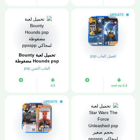
UPDATE
تحميل لعبة Bounty
افضل العاب psp
Hounds psp مضغوطة
لمحاكي ppsspp
العاب اكشن psp
4.5
4.4 and up
UPDATE