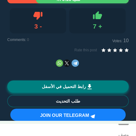
3
-
7
+
Dislike
Like
Comments:
0
10
Votes:
Rate this post
رابط التحميل في الأسفل
طلب التحديث
JOIN OUR TELEGRAM
وصف