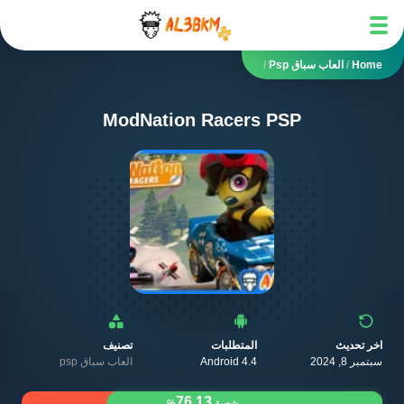
Home
/
العاب سباق Psp
/
ModNation Racers PSP
اخر تحديث
المتطلبات
تصنيف
سبتمبر 8, 2024
Android 4.4
العاب سباق psp
76.13
شعبية
%