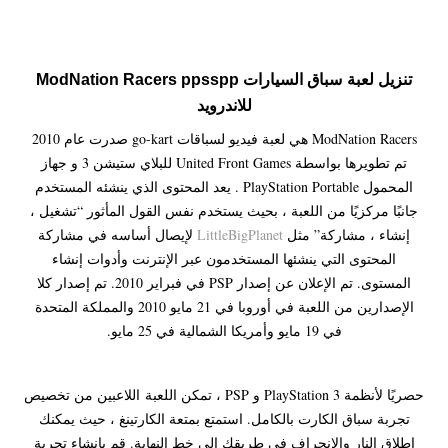
تنزيل لعبة
سباق السيارات ModNation Racers ppsspp
للاندرويد
ModNation Racers هي لعبة فيديو لسباقات go-kart صدرت عام 2010
تم تطويرها بواسطة United Front Games للبلاي ستيشن 3 و جهاز
المحمول PlayStation Portable . يعد المحتوى الذي ينشئه المستخدم
جانبًا مركزيًا من اللعبة ، بحيث يستخدم نفس القول المأثور “تشغيل ،
إنشاء ، مشاركة” مثل
LittleBigPlanet
لإيصال أساسه في مشاركة
المحتوى التي ينشئها المستخدمون عبر الإنترنت وأدوات إنشاء
المستوى. تم الإعلان عن إصدار PSP في فبراير 2010. تم إصدار كلا
الإصدارين من اللعبة في أوروبا في 21 مايو 2010 والمملكة المتحدة
في 19 مايو وأمريكا الشمالية في 25 مايو.
حصريًا لأنظمة PlayStation 3 و PSP ، تمكن اللعبة
اللاعبين من تخصيص
تجربة سباق الكارت بالكامل. استمتع بمتعة الكارتينغ ، حيث يمكنك
إطلاق النار والانجراف في طريقك إلى خط النهاية. قم بإنشاء تجربة