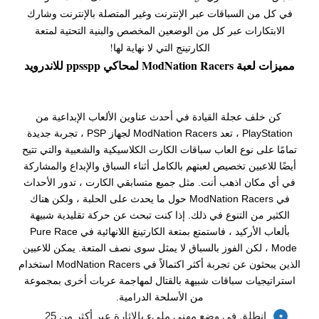
في كل من السباقات عبر الإنترنت وغير المتصلة بالإنترنت وشارك
الابتكارات عبر كل من الوضعين المخصص والبنية التحتية لمتعة
الكارتينج التي لا نهاية لها!
مميزات لعبة ModNation Racers لمحاكي ppsspp للاندرويد
كن خلف عجلة القيادة في أحدث عناوين الألعاب الإبداعية من
PlayStation ، تعد ModNation Racers لجهاز PSP ، تجربة جديدة
تمامًا على نوع العاب سباقات الكارت الكلاسيكية والشعبية والتي تتيح
أيضًا للاعبين تخصيص لعبتهم بالكامل أثناء السباق والإبداع والمشاركة
في أي مكان اذهب أنت. مثل جميع متسابقي الكارت ، تدور الأحداث
في ModNation Racers حول ما يحدث على الحلبة ، ولكن هناك
الكثير من التنوع في ذلك. إذا كنت تبحث عن حركة تقليدية شبيهة
بألعاب الأركيد ، فاستمتع بمتعة الكارتينغ اللانهائية في Pure Race
Mode ، لكن الفوز بالسباق لا يمثل سوى نصف المتعة. يمكن للاعبين
الذين يبحثون عن تجربة أكثر اكتمالاً في ModNation Racers استخدام
استراتيجيات سباقات شبيهة بالقتال لمهاجمة عربات أخرى بمجموعة
من الأسلحة الدرامية.
انطلق في وضع مهني مليء بالإثارة عبر أكثر من 25