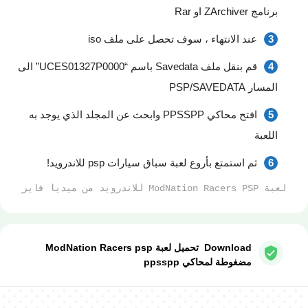
برنامج ZArchiver او Rar
عند الانتهاء ، سوف تحصل على ملف iso
قم بنقل ملف Savedata باسم “UCES01327P0000” الى
المسار PSP/SAVEDATA
افتح محاكي PPSSPP وابحث عن المجلد الذي يوجد به
اللعبة
ثم استمتع بأروع لعبة سباق سيارات psp للاندرويد!
لعبة ModNation Racers PSP للاندرويد من ميديا فاير
Download تحميل لعبة ModNation Racers psp
مضغوطة لمحاكي ppsspp