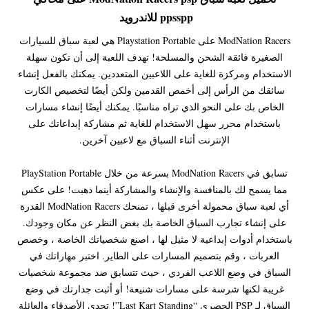
ppsspp للاندرويد
ModNation Racers على Playstation Portable هي لعبة سباق للسيارات
الصغيرة فائقة الشحن والمسلحة! تهدف اللعبة إلى أن تكون سهلة
الاستخدام ومركزة للغاية على اللاعبين المتعددين. يمكنك بالفعل إنشاء
سائقك من الرأس إلى أخمص القدمين ولكن أيضًا لتخصيص الكارت
الخاص بك على النحو الذي تراه مناسبًا. يمكنك أيضًا إنشاء مسارات
باستخدام محرر سهل الاستخدام للغاية ثم مشاركة إبداعاتك على
الإنترنت أثناء السباق مع لاعبين آخرين.
تسابق في ModNation Racers بسرعة من خلال PlayStation Portable
مما يسمح لك بالمنافسة والإنشاء والمشاركة أينما ذهبت! على عكس
أي لعبة سباق محمولة أخرى قبلها ، تمنحك ModNation Racers القدرة
على إنشاء تجارب السباق الخاصة بك بغض النظر عن مكان وجودك.
باستخدام أدوات إبداعية لا مثيل لها ، اصنع شخصياتك الخاصة ، وخصص
العربات ، وقم بتصميم المسارات على الطاير. اختبر مهاراتك في
السباق في وضع اللاعب الفردي ، حيث تتسابق ضد مجموعة شخصيات
غريبة لكنها شرسة على مسارات شنيعة! أو أثبت جدارتك في وضع
السباق لـ PSP الحصري “Last Kart Standing”! تحدى الأصدقاء والعائلة