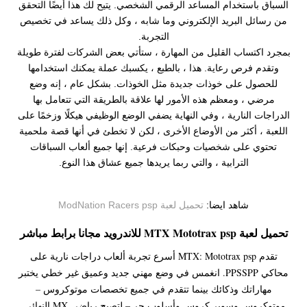
السباق باستخدام المساعد الرقمي الشخصي. يتيح لك هذا أيضًا التحقق
من رسائل البريد الإلكتروني وما شابه ، وكل ذلك يساعد في تخصيص
التجربة.
بمجرد اكتساب القليل من المهارة ، ستأتي بعض الشركات لفترة طويلة
وتقدم فرص رعاية. هذا ، بالطبع ، يكسبك عملة يمكنك استخدامها
للحصول على خوذات جديدة مثل الخوذات. بشكل عام ، إنه وضع
مرضي ، ومعظم هذه الأمور لها علاقة بالطريقة التي تتعامل بها
الدراجات النارية ، وفي النهاية يضفي الوضع الوظيفي هيكلًا وزخمًا على
اللعبة ، أكثر من الأوضاع الأخرى ، لكن لا تخطئ في أنها قصة ملحمية
تحتوي على شخصيات وحبكات فرعية. إنها جميع ألعاب السباقات
الترابية ، والتي ربما يريدها جميع عشاق هذا النوع.
شاهد ايضا:
تحميل لعبة ModNation Racers psp
تحميل لعبة MTX Mototrax psp للاندرويد مجانا برابط مباشر
تقدم MTX: Mototrax psp أسرع تجربة ألعاب دراجات نارية على
محاكي PPSSPP. انغمس في وضع مهني جديد وعميق غير خطي يختبر
مهاراتك وذكائك بينما تتقدم في جميع تخصصات موتوكروس –
موتوكروس وسوبر كروس وأسلوب حر – لتصبح رياضي MX النهائي.