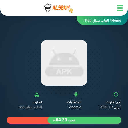
Home
/
العاب سباق Psp
/
اخر تحديث
المتطلبات
تصنيف
أبريل 27, 2020
Android -
العاب سباق psp
64.29
شعبية
%