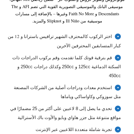
موسيقى البانك والموسيقى التصويرية القوية التي تضم AFI و The
Descendants و Faith No More وغيرها – بالإضافة إلى مسارات
موسيقية من Ill Niño و Slipknot والمزيد.
اختر الركوب كالمحترف الشهير ترافيس باسترانا و 12 من
كبار المتسابقين المحترفين الآخرين
قم بترقية قوتك كلما تقدمت وقم بركوب الدراجات ذات
السكتة الدماغية 125cc و 250cc وكذلك دراجات 250cc و
450cc
استخدم معدات ودراجات أصلية من الشركات المصنعة
مثل سوزوكي وكاواساكي وياماها
تحدي ما يصل إلى 8 لاعبين على أكثر من 25 مضمارًا في
مواقع متنوعة مثل جزر هاواي وبايو والأوت باك الأسترالية
تجربة شاملة متعددة اللاعبين عبر الإنترنت