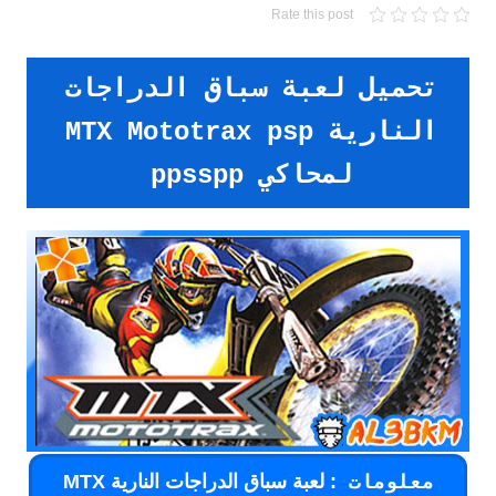
Rate this post
تحميل لعبة سباق الدراجات
النارية MTX Mototrax psp
لمحاكي ppsspp
: لعبة سباق الدراجات النارية MTX
معلومات