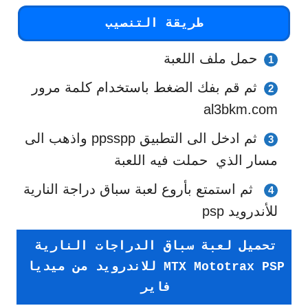
طريقة التنصيب
حمل ملف اللعبة
ثم قم بفك الضغط باستخدام كلمة مرور
al3bkm.com
ثم ادخل الى التطبيق ppsspp واذهب الى
مسار الذي حملت فيه اللعبة
ثم استمتع بأروع لعبة سباق دراجة النارية
للأندرويد psp
تحميل لعبة سباق الدراجات النارية
MTX Mototrax PSP للاندرويد من ميديا
فاير