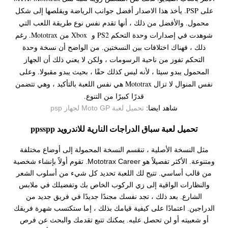
على PSP. يأخذ هذا الاصدار أفضل جوانب الرياضة ويقلصها إلى شكل
محمول. والأفضل من ذلك ، أنها تقدم نفس نوع طريقة اللعب التي
شوهدت في إصدارات وحدة التحكم PS2 و Xbox من Mototrax. رغم
ذلك ، فهناك اختلافات بين النسختين. من الواضح أن نسخة وحدة
التحكم تفوز من ناحية الرسومات ، ولكن لا يعني ذلك أن الجهاز
المحمول يبدو سيئا ، لأنه ليس كذلك حقًا ، بحيث يبدو مقبولا. وعلى
نفس المنوال لا تزال Mototrax هي نفس اللعبة بالتأكيد ، وهي تتضمن
قدرًا كبيرًا من التنوع.
شاهد ايضا:
تحميل لعبة Moto GP لجهاز psp
تحميل لعبة سباق الدراجات النارية للاندرويد ppsspp
مثل النسخة الأصلية ، تنقسم النسخة المحمولة إلى أوضاع مختلفة
ومتنوعة. الأكثر تفصيلاً هو Mototrax Career. تقوم أولاً بإنشاء شخصية
من قالب أساسي. تتيح لك اللعبة تحديد كل شيء من أسلوب الشعر
والنظارات الواقية إلى زي الركوب الخاص بك وتفضيلك في ملابس
الشارع. بعد ذلك ، تجد نفسك مجندًا جديدًا في فريق جديد من
الدراجين. اعتمادًا على كيفية قيامك بذلك ، إما ستكتسب شهرة فريقك
أو شعبيته أو لن تحصل عليه. يمكنك تتبع تقدمك والبحث عن فرص