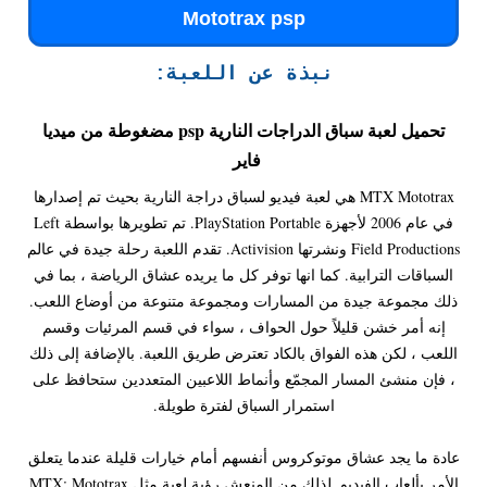
Mototrax psp
نبذة عن اللعبة:
تحميل لعبة سباق الدراجات النارية psp مضغوطة من ميديا
فاير
MTX Mototrax هي لعبة فيديو لسباق دراجة النارية بحيث تم إصدارها
في عام 2006 لأجهزة PlayStation Portable. تم تطويرها بواسطة Left
Field Productions ونشرتها Activision. تقدم اللعبة رحلة جيدة في عالم
السباقات الترابية. كما انها توفر كل ما يريده عشاق الرياضة ، بما في
ذلك مجموعة جيدة من المسارات ومجموعة متنوعة من أوضاع اللعب.
إنه أمر خشن قليلاً حول الحواف ، سواء في قسم المرئيات وقسم
اللعب ، لكن هذه الفواق بالكاد تعترض طريق اللعبة. بالإضافة إلى ذلك
، فإن منشئ المسار المجمّع وأنماط اللاعبين المتعددين ستحافظ على
استمرار السباق لفترة طويلة.
عادة ما يجد عشاق موتوكروس أنفسهم أمام خيارات قليلة عندما يتعلق
الأمر بألعاب الفيديو. لذلك من المنعش رؤية لعبة مثل MTX: Mototrax