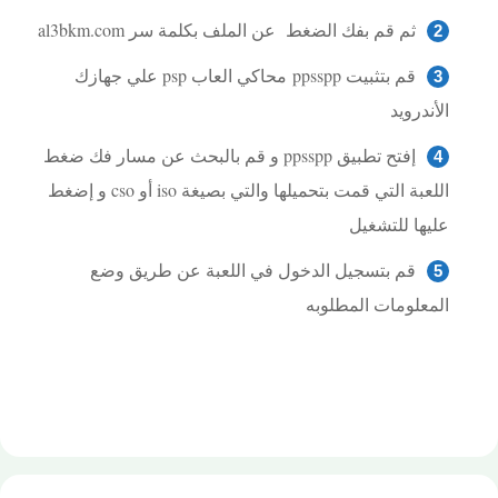
ثم قم بفك الضغط عن الملف بكلمة سر al3bkm.com
قم بتثبيت ppsspp محاكي العاب psp علي جهازك
الأندرويد
إفتح تطبيق ppsspp و قم بالبحث عن مسار فك ضغط
اللعبة التي قمت بتحميلها والتي بصيغة iso أو cso و إضغط
عليها للتشغيل
قم بتسجيل الدخول في اللعبة عن طريق وضع
المعلومات المطلوبه
تحميل لعبة Ultimate Ninja Heroes 3 psp Naruto
Shippuden لأجهزة psp ومحاكي ppsspp