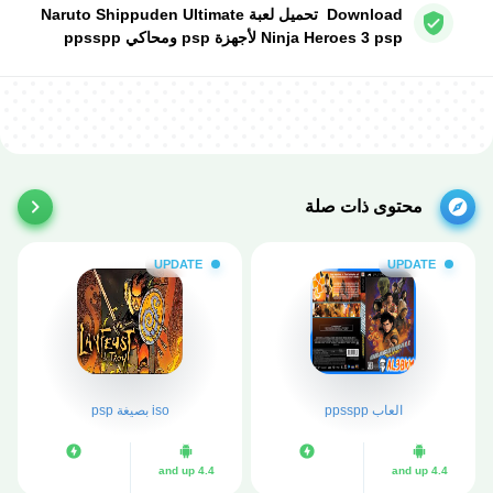
Download تحميل لعبة Naruto Shippuden Ultimate
Ninja Heroes 3 psp لأجهزة psp ومحاكي ppsspp
محتوى ذات صلة
UPDATE
UPDATE
العاب ppsspp
iso بصيغة psp
4.4 and up
4.4 and up