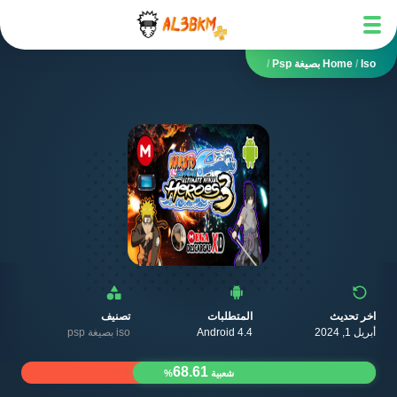
Iso بصيغة Psp
/
Home
/
اخر تحديث
المتطلبات
تصنيف
أبريل 1, 2024
Android 4.4
iso بصيغة psp
68.61
شعبية
%