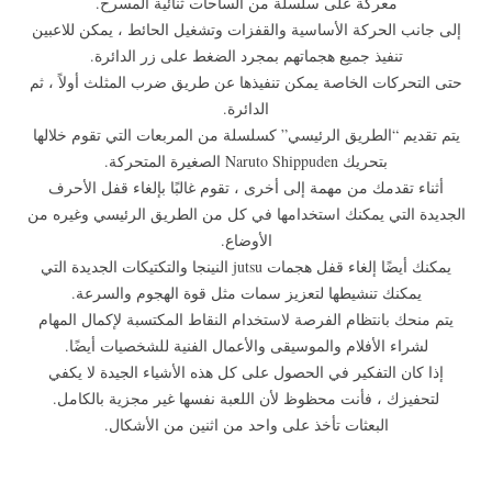
معركة على سلسلة من الساحات ثنائية المسرح.
إلى جانب الحركة الأساسية والقفزات وتشغيل الحائط ، يمكن للاعبين
تنفيذ جميع هجماتهم بمجرد الضغط على زر الدائرة.
حتى التحركات الخاصة يمكن تنفيذها عن طريق ضرب المثلث أولاً ، ثم
الدائرة.
يتم تقديم “الطريق الرئيسي” كسلسلة من المربعات التي تقوم خلالها
بتحريك Naruto Shippuden الصغيرة المتحركة.
أثناء تقدمك من مهمة إلى أخرى ، تقوم غالبًا بإلغاء قفل الأحرف
الجديدة التي يمكنك استخدامها في كل من الطريق الرئيسي وغيره من
الأوضاع.
يمكنك أيضًا إلغاء قفل هجمات jutsu النينجا والتكتيكات الجديدة التي
يمكنك تنشيطها لتعزيز سمات مثل قوة الهجوم والسرعة.
يتم منحك بانتظام الفرصة لاستخدام النقاط المكتسبة لإكمال المهام
لشراء الأفلام والموسيقى والأعمال الفنية للشخصيات أيضًا.
إذا كان التفكير في الحصول على كل هذه الأشياء الجيدة لا يكفي
لتحفيزك ، فأنت محظوظ لأن اللعبة نفسها غير مجزية بالكامل.
البعثات تأخذ على واحد من اثنين من الأشكال.