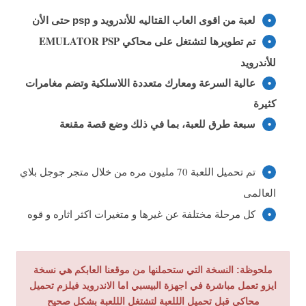
لعبة من اقوى العاب القتاليه للأندروید و psp حتى الأن
تم تطویرھا لتشتغل على محاكي EMULATOR PSP
للأندروید
عالية السرعة ومعارك متعددة اللاسلكية وتضم مغامرات
كثيرة
سبعة طرق للعبة، بما في ذلك وضع قصة مقنعة
تم تحميل اللعبة 70 مليون مره من خلال متجر جوجل بلاي
العالمى
كل مرحلة مختلفة عن غيرها و متغيرات اكثر اثاره و قوه
ملحوظة: النسخة التي ستحملنها من موقعنا العابكم هي نسخة
ايزو تعمل مباشرة في اجهزة البيسبي اما الاندرويد فيلزم تحميل
محاكي قبل تحميل الللعبة لتشتغل الللعبة بشكل صحيح