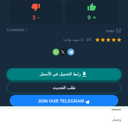
3
-
9
+
Dislike
Like
Comments:
0
12
Votes:
5/5 - (1 صوت واحد)
رابط التحميل في الأسفل
طلب التحديث
JOIN OUR TELEGRAM
وصف