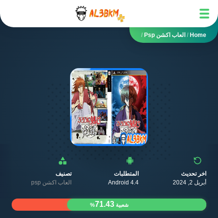
Home
/
العاب اكشن Psp
/
اخر تحديث
المتطلبات
تصنيف
أبريل 2, 2024
Android 4.4
العاب اكشن psp
71.43
شعبية
%