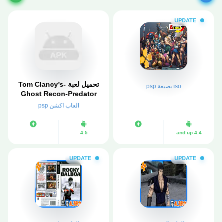
UPDATE
تحميل لعبة Tom Clancy’s-
iso بصيغة psp
Ghost Recon-Predator
PSP لمحاكي ppsspp
العاب اكشن psp
4.5
4.4 and up
UPDATE
UPDATE