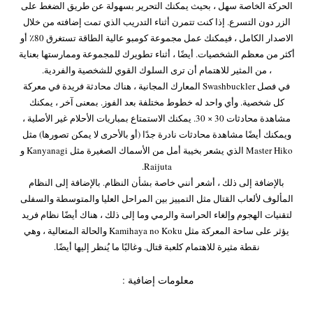
الحركة الخاصة سهل ، بحيث يمكنك التحرير بسهولة عن طريق الضغط على
الزر دون التسرع. إذا كنت تتمرن أثناء التدريب الذي تمت إضافته من خلال
الاصدار الكامل ، فيمكنك عمل مجموعة كومبو عالية الطاقة تستغرق 80٪ أو
أكثر من معظم الشخصيات. أيضًا ، أثناء تطويرك للمجموعة وممارستها بعناية
، من المثير للاهتمام أن ترى السلوك القوي للشخصية والفردية.
في فصل Swashbuckler المعارك المجانية ، هناك محادثة فريدة في معركة
كل شخصية. وأي واحد له خطوط مختلفة بعد الفوز. بمعنى آخر ، يمكنك
مشاهدة محادثات 30 × 30. يمكنك الاستمتاع بمباريات الأحلام غير الأصلية ،
ويمكنك أيضًا مشاهدة محادثات نادرة جدًا (أو بالأحرى لا يمكن تصورها) مثل
Master Hiko الذي يشعر بخيبة أمل من الأسماك الصغيرة مثل Kanyanagi و
Raijuta.
بالإضافة إلى ذلك ، أشعر أنني خاصة بشأن النظام. بالإضافة إلى النظام
المألوف لألعاب القتال مثل التمييز بين المراحل العليا والمتوسطة والسفلى
لتقنيات الهجوم وإلغاء الحراسة والرمي وما إلى ذلك ، هناك أيضًا نظام فريد
يؤثر على ساحة المعركة مثل Kamihaya no Koku والحالة المتعالية ، وهي
نقطة مثيرة للاهتمام كلعبة قتال. وغالبًا ما يُنظر إليها أيضًا.
معلومات إضافية :