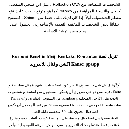
الشخصيات المضافة من Reflection OVA ، مثل ابن كينجي المنفصل
كينجي والنسخة المراهقة من Yahiko. كما هو متوقع ، يجب عليك فتح
معظم الشخصيات أولاً. إذا كان لديك ملف حفظ من Saisen ، فستفتح
تلقائيًا بعض الشخصيات المخفية القديمة بالإضافة إلى الحصول على
مبلغ معين لترقية الأسلحة.
تنزيل لعبة Rurouni Kenshin Meiji Kenkaku Romantan
Kansei ppsspp اكشن وقتال للاندرويد
أولاً وقبل كل شيء ، بصرف النظر عن الشخصيات الشهيرة مثل Kenshin و
Saito ، فإنه لمن دواعي سروري أن يتمكن المعجبون من استخدام شخصيات
ثانوية مثل الأرجل المنجلية و Iwanbou من السيوف العشرة ، و Prajna of
Oniwabanshu ، وحتى Shinsengumi Okita Souji. من غير المحتمل أن تكون
لعبة قتال تحتوي على 30 شخصية قابلة للعب.
اللعبة نفسها هي لعبة قتال مصنفة على أنها لعبة كومبو. ألعاب كومبو مثيرة
للاهتمام فقط عندما يمكنك التحرير والسرد ، ولكن سرعة اللعبة بطيئة وأمر