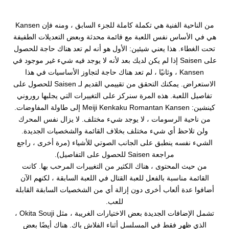
من الناحية الفنية هي تكملة كاملة للجزء السابق ، ومنه فإن Kansen
هي في الأساس نفس اللعبة مع قائمة محدثة وبعض التعديلات الطفيفة
تحت الغطاء. هذا يعني شيئين: الأول هو أنه لم تعد هناك حاجة للحصول
على Saisen إذا لم يكن لديك بعد لأنه لا يوجد فيه شيء غير موجود في
Kansen ، وثانيًا ، لم تعد هناك حاجة لتجاوز الأساسيات في هذا
الاستعراض. يمكنك التحقق من تقييمي القديم لـ Saisen للحصول على
تفاصيل اللعبة. هذه المرة سنركز على التغييرات التي يجلبها روروني
كينشين: Meiji Kenkaku Romantan Kansen إلى طاولة المفاوضات.
من ناحية الرسومات ، لا يوجد شيء مختلف. لا يزال نفس المحرك
ولن تلاحظ أي شيء مختلف بخلاف القائمة والشخصيات الجديدة.
الشيء نفسه ينطبق على الجانب الصوتي للأشياء (مرة أخرى ، راجع
مراجعة Saisen للحصول على التفاصيل).
من حيث المحتوى ، هناك الكثير من التغييرات المرحب بها. كانت
القائمة مناسبة بالفعل للعبة القتال في اللعبة السابقة ، لكنهم الآن
أضافوا عدة ألعاب أخرى دون إزالة أي من الشخصيات السابقة القابلة
للعب.
تشمل الإضافات الجديدة بعض الاختيارات الغريبة ، مثل Okita Souji ،
الذي ظهر فقط في المسلسل أثناء الفلاش باك. هناك أيضًا بعض