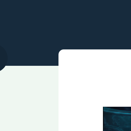
تحميل لعبة Tom Clancys Ghost Recon Predator لأجهزة psp ومحاكي