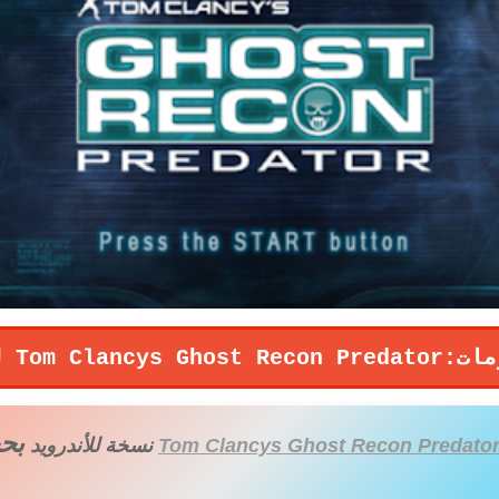
Tom Clancys :معلومات
بح
نسخة
للأندروید