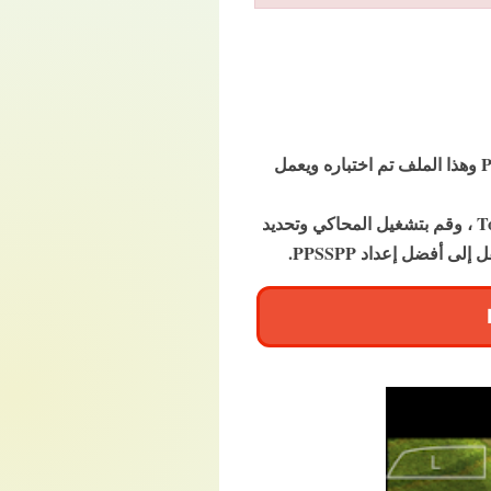
Tom Clancys Ghost Recon Predator هي لعبة PSP ولكن يمكنك لعبها من خلال PPSSPP محاكي PSP وهذا الملف تم اختباره ويعمل
قم بتنزيل محاكي PPSSPP وتثبيته على جهازك وتنزيل Tom Clancys Ghost Recon Predator CSO rom ، وقم بتشغيل المحاكي وتحديد