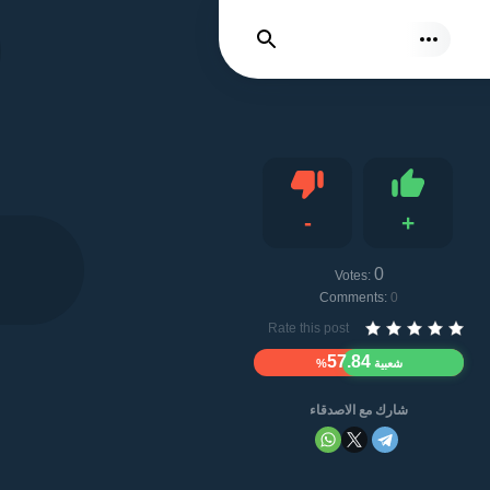
نتائج بحث
-
+
Dislike
Like
0
Votes:
Comments:
0
Rate this post
57.84
شعبية
%