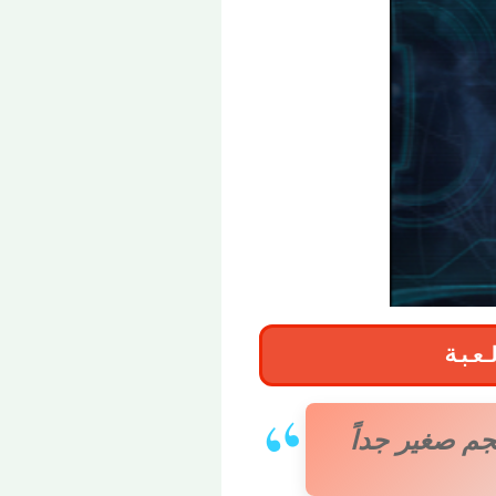
جم صغير جداً