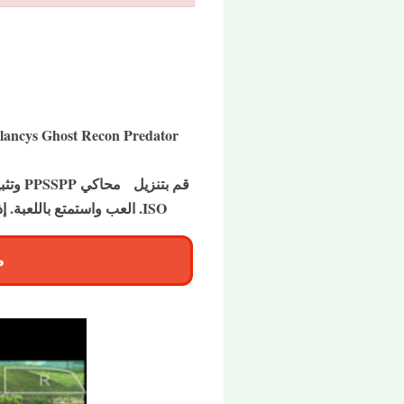
ISO. العب واستمتع باللعبة. إذا كانت اللعبة بطيئة أو سجل ، انسخ أفضل إعدادات لعبة PPSSPP ، انتقل إلى أفضل إعداد PPSSPP.
صو