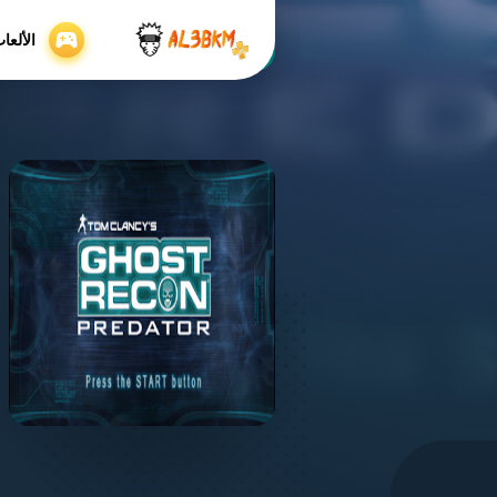
الألعا
Iso بصيغة Psp
/
Home
/