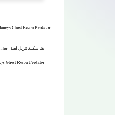
هنا يمكنك تنزيل لعبة Tom Clancys Ghost Recon Predator مجانًا. قم بتنزيل اللعبة من رابط التنزيل ، الموجود في الصفحة.
Tom Clancys Ghost Recon Predator لمحاكي PPSSPP للاندرويد 2018 صراحة لعبة رهيبة و بمراحل عديدة ؛ كل ما عليك فعله