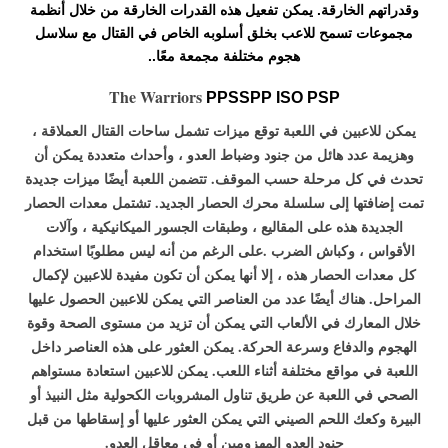
وقدراتهم الخارقة. يمكن تفعيل هذه القدرات الخارقة من خلال أنظمة
مجموعات تسمح للاعب بخلق أسلوبه الخاص في القتال مع سلاسل
هجوم مختلفة مجمعة معًا..
The Warriors
PPSSPP ISO PSP
يمكن للاعبين في اللعبة توقع ميزات تشمل ساحات القتال العملاقة ،
وهزيمة عدد هائل من جنود وضباط العدو ، وأحداث متعددة يمكن أن
تحدث في كل مرحلة حسب الموقف. تتضمن اللعبة أيضًا ميزات جديدة
تمت إضافتها إلى سلسلة محرك الحصار الجديد. تشتمل معدات الحصار
الجديدة هذه على المقاليع ، وطبقات الجسور الميكانيكية ، وآلات
الأقواس ، وكباش الضرب .على الرغم من أنه ليس مطلوبًا استخدام
كل معدات الحصار هذه ، إلا أنها يمكن أن تكون مفيدة للاعبين لإكمال
المراحل. هناك أيضًا عدد من العناصر التي يمكن للاعبين الحصول عليها
خلال المعارك في الألعاب التي يمكن أن تزيد من مستوى الصحة وقوة
الهجوم والدفاع وسرعة الحركة. يمكن العثور على هذه العناصر داخل
اللعبة في مواقع مختلفة أثناء اللعب. يمكن للاعبين استعادة مستواهم
الصحي في اللعبة عن طريق تناول المشروبات الكحولية مثل النبيذ أو
البيرة وكعك اللحم الصيني التي يمكن العثور عليها أو إسقاطها من قبل
جنود العدو المهزومين أو في معاقل العدو.