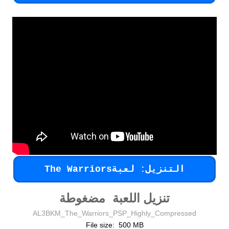
التنزيل: لعبةThe Warriors
تنزيل اللعبة مضغوطة
AL3BKM_The_Warriors_PSP_Highly_Compressed
File size: 500 MB