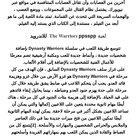
آخرين من العصابات وأن تقاتل العصابات المتنافسة في مواقع عبر
نيويورك. يشتمل نظام القتال على المجموعات ، ووضع الغضب ،
والهجمات السريعة التي تتحدث عن القمامة. تمتد مادة اللعبة إلى ما هو
أبعد من الفيلم ، مستندة إلى الكتاب الذي يستند إليه الفيلم.
لعبة
The Warriors
ppsspp للاندرويد
تتوسع طريقة اللعب في سلسلة Dynasty Warriors بإضافة
شخصيات جديدة ، وأنماط جديدة للعب ومكتبة أرشيفية تضم معرضًا
للأعمال الفنية للشخصيات بالإضافة إلى أفلام الألعاب.
على غرار سلف Dynasty Warriors السابق ، فإن الهدف من كل
مرحلة في Dynasty Warriors هو غزو الأرض من خلال غزو وهزيمة
قائد العدو. يجب أن يتحكم اللاعب في ضابط يشق طريقه خلال كل
مرحلة على حدة يهزم جنود العدو وضباطه ، بينما يحاول إبقاء قائدهم
على قيد الحياة. بالإضافة إلى هزيمة مئات الجنود في كل مرحلة ، هناك
أيضًا مهام ثانوية محددة يتعين على اللاعبين إكمالها والتي يمكن أن
تساعد اللاعبين بشكل أكبر في مرحلة لاحقة. يمكن لهذه المهام الثانوية
أيضًا تمكين اللاعبين من فتح ميزات جديدة بما في ذلك العناصر
والملابس والحراس الشخصيين والمهارات والأسلحة. [2]يتمتع كل من
الضباط والقادة الذين يمكن اللعب بهم بمهاراتهم الفريدة وأسلحتهم