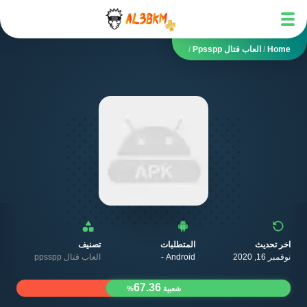
Home
/
العاب قتال Ppsspp
/
اخر تحديث
المتطلبات
تصنيف
نوفمبر 16, 2020
Android -
العاب قتال ppsspp
67.36
شعبية
%