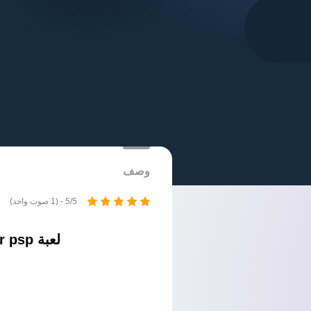
وصف
5/5 - (1 صوت واحد)
لعبة World Tour Soccer psp لمحاكي ppsspp من ميديا فاير بحجم صغير