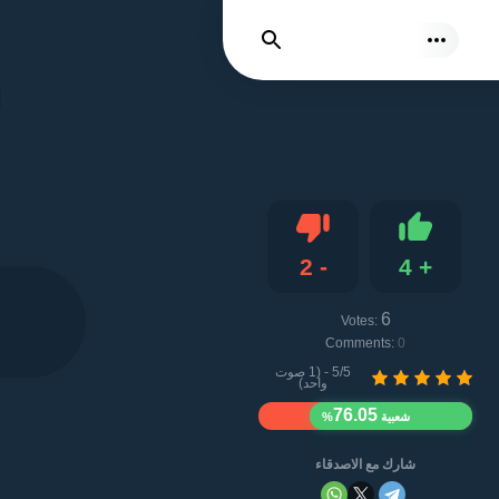
نتائج بحث
2
-
4
+
Dislike
Like
6
Votes:
Comments:
0
5/5 - (1 صوت
واحد)
76.05
شعبية
%