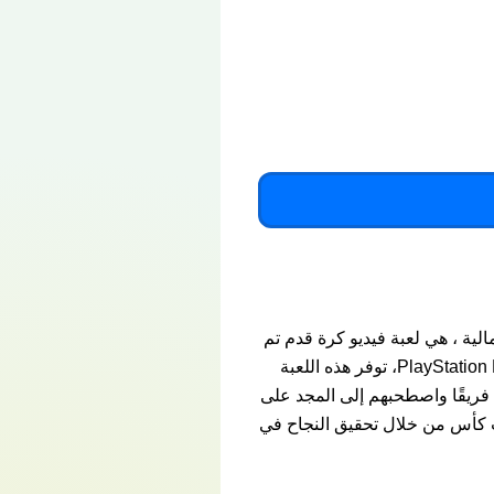
معروفة ببساطة باسم World Tour Soccer في أمريكا الشمالية ، هي لعبة فيديو كرة قدم تم
تطويرها بواسطة London Studio ونشرتها Sony Computer Entertainment حصريًا لاجهزة PlayStation Portable، توفر هذه اللعبة
الخاصة بـ PSP مجموعة متنوعة من التحديات لجميع عشاق الرياضة الشعبية. يمكنك اختيار أكثر من 150 فريقًا واصطحبهم إلى المجد على
ت كأس من خلال تحقيق النجاح في