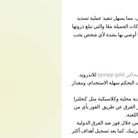
شكل معقول، مما يسهل تنفيذ عملية تسديد
 الجميلة معًا والتي تبلغ ذروتها
. كما أوصي بها بشدة لأي شخص يحب
اكي ppsspp gold
للاندرويد.
 التحكم سهلة الاستخدام، ومقدار
يقًا والتي تشمل فرقًا دولية واندية محلية وكلاسيكية مثل ‘إنجلترا
ز الفرق عن طريق الفوز بأي من
لعبة.
World To بمفردك ، ويتم كسبها دائمًا من خلال فوز ضد الفرق الدولية
تيبك. كما يعد تسجيل أهداف أكثر