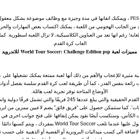
تتشابه عناصر التحكم تمامًا مع PES ، ويمكنك اتقانها في مدة وجيزة مع وظائف موضوعة ب
د من الجانب الهجومي من اللعبة ، يمكنك اكتساب بعض المهارات والحركات
للغاية! رغم انها تعد من العناوين الكلاسيكية، لا تزال اللعبة اسطورية
العاب كرة القدم.
مميزات لعبة
World Tour Soccer: Challenge Edition psp
للاندرويد
مح
ت رائعة بنفس القدر ، كما أن طريقة لعب كرة القدم سلسة بفضل أدوات
الأوضاع المتاحة توفر تجربة لعب هائلة.
تستطيع فتح العديد من فرق كرة القدم الحقيقية والتي يبلغ عددها 245 فر
نيات’. كما ستتمكن حصول على “فريق فائق” يضم لاعبين ممزين من ابر
 الكأس، وستكسب أيضًا نقود يمكن إنفاقها على فتح جوانب اخرى في ال
تتوفر ملاعب إضافية أيضًا للحصول عليها عندما تلعب ur Soccer
لاضافة الى كسب ميداليات البرونزية أو الفضية أو الذهبية على حسب تر