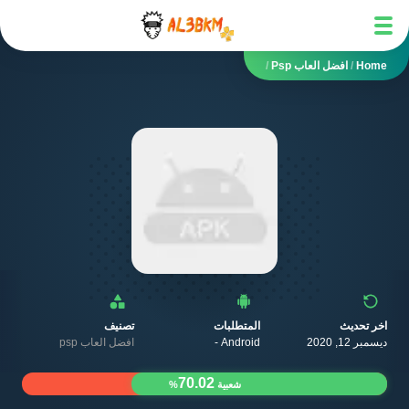
Home
/
افضل العاب Psp
/
اخر تحديث
المتطلبات
تصنيف
ديسمبر 12, 2020
Android -
افضل العاب psp
70.02
شعبية
%