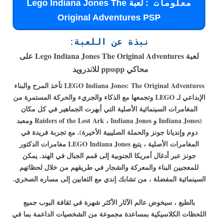
: لعبة Lego Indiana Jones The
معلومات
Original Adventures PSP
نبذة عن اللعبة:
لعبة Lego Indiana Jones The Original Adventures على
محاكي ppsspp للاندرويد
LEGO Indiana Jones: The Original Adventures تأخذ المرح والبناء
الإبداعي لـ LEGO وتجمعها مع الذكاء والجريء والحركة المستمرة من
المغامرات السينمائية الأصلية التي أبهرت الجماهير في كل مكان
(Indiana Jones و Raiders of the Lost Ark ، Indiana Jones ومعبد
دوم وإنديانا جونز والحملة الصليبية الأخيرة). مع تجربة فريدة في
المغامرات الأصلية ، يتبع LEGO Indiana Jones مغامرات الدكتور
جونز عبر أدغال أمريكا الجنوبية إلى قمم الجبال في الهند. يمكن
للمعجبين البناء والمعركة والشجار في طريقهم من خلال لحظاتهم
السينمائية المفضلة ، من تشابك إندي مع الثعابين إلى مساره الصخري.
بالطبع ، سيخوض عالم الآثار الأكثر شهرة في ثقافة البوب ​​جميع
اللحظات الكلاسيكية بمساعدة مجموعة من الشخصيات الداعمة بما في